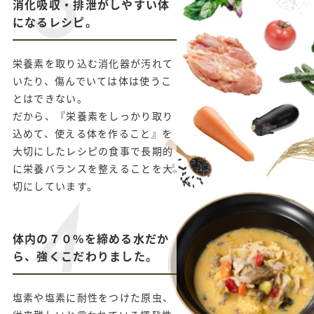
消化吸収・排泄がしやすい体
になるレシピ。
栄養素を取り込む消化器が汚れて
いたり、傷んでいては体は使うこ
とはできない。
だから、『栄養素をしっかり取り
込めて、使える体を作ること』を
⼤切にしたレシピの⾷事で⻑期的
に栄養バランスを整えることを⼤
切にしています。
体内の７０%を締める水だか
ら、強くこだわりました。
塩素や塩素に耐性をつけた原⾍、