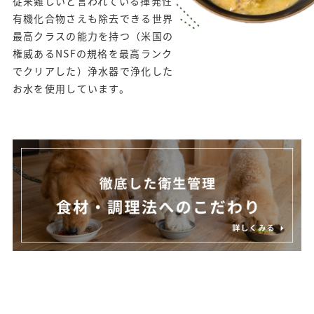
従来難しいと⾔われている揮発性
有機化合物さえも除去できる世界
最⾼クラスの能⼒を持つ（⽶国の
権威あるNSFの規格を最⾼ランク
でクリアした）浄⽔器で浄化した
お⽔を使⽤しています。