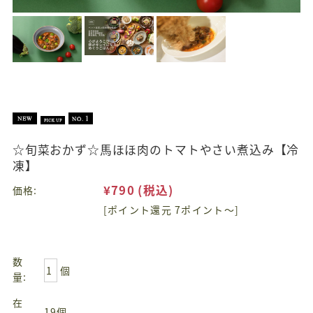
☆旬菜おかず☆馬ほほ肉のトマトやさい煮込み【冷
凍】
¥790
(税込)
価格:
[ポイント還元 7ポイント～]
数
個
量:
在
19個