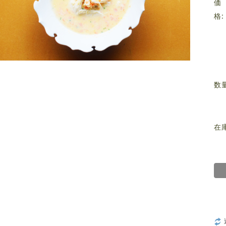
価
格:
数
在