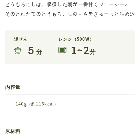
とうもろこしは、収穫した朝が一番甘くジューシー♪
そのとれたてのとうもろこしの甘さをぎゅーっと詰め
湯せん
レンジ（500W）
５
1~2
分
分
内容量
・140g（約116kcal）
原材料