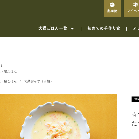
マイペ
定期便
犬猫ごはん一覧
初めての手作り食
ア
ME
犬・猫ごはん
犬・猫ごはん
旬菜おかず（有機）
☆
た