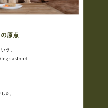
ドの原点
いう、
riasfood
でした。